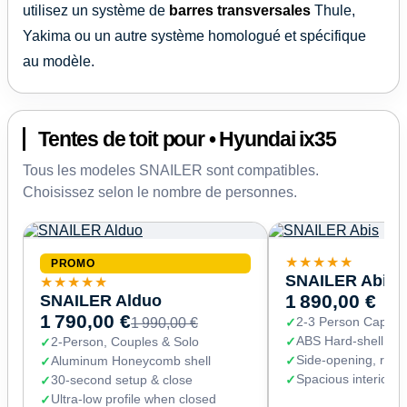
utilisez un système de
barres transversales
Thule,
Yakima ou un autre système homologué et spécifique
au modèle.
Tentes de toit pour • Hyundai ix35
Tous les modeles SNAILER sont compatibles.
Choisissez selon le nombre de personnes.
★★★★★
PROMO
SNAILER Abis
★★★★★
SNAILER Alduo
1 890,00 €
1 790,00 €
2-3 Person Capaci
1 990,00 €
ABS Hard-shell (67
2-Person, Couples & Solo
Side-opening, read
Aluminum Honeycomb shell
Spacious interior 
30-second setup & close
Ultra-low profile when closed