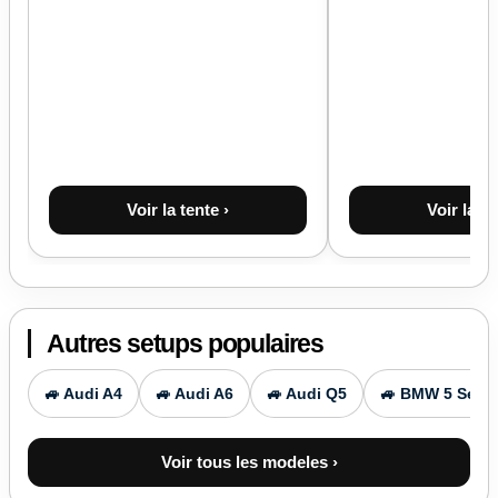
Voir la tente ›
Voir la te
Autres setups populaires
🚙 Audi A4
🚙 Audi A6
🚙 Audi Q5
🚙 BMW 5 Serie
Voir tous les modeles ›