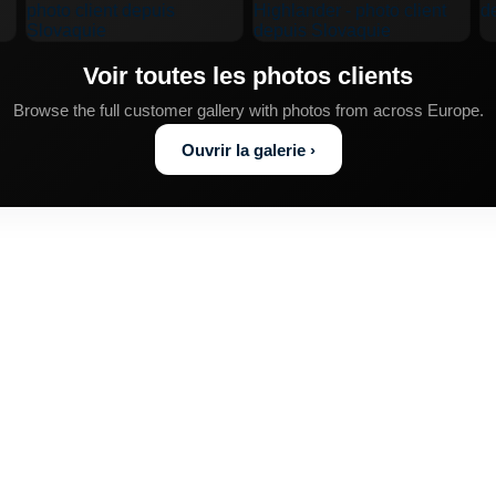
 Highlander
🚙 Toyota Hilux
🚙 Toyota Land Cruiser
🚙 
olkswagen Caddy
🚙 Volkswagen Golf
🚙 Volkswagen Multi
Voir toutes les photos clients
🚙 Volkswagen Touran
🚙 Volkswagen Transporter
🚙 Volv
Browse the full customer gallery with photos from across Europe.
Ouvrir la galerie ›