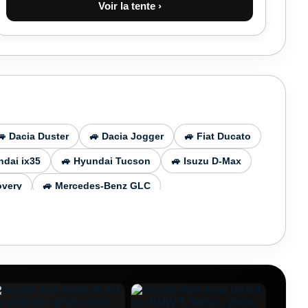
Voir la tente ›
🚙 Dacia Duster
🚙 Dacia Jogger
🚙 Fiat Ducato
ndai ix35
🚙 Hyundai Tucson
🚙 Isuzu D-Max
overy
🚙 Mercedes-Benz GLC
cedes Benz GLE
🚙 Mercedes Benz V Class
🚙 Nissan Patrol
🚙 Nissan X-Trail
Seat Arona
🚙 Skoda Fabia
🚙 Skoda Kamiq
🚙 Suzuki S-Cross
🚙 Suzuki Vitara