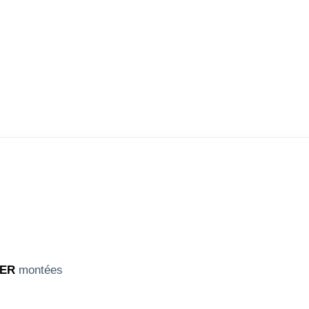
LER
montées