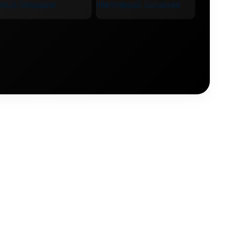
Toyota Proace
🚙 Toyota RAV4
van
🚙 Volkswagen T-Roc
o XC70
🚙 Volvo XC90
🚙 Škoda Octavia