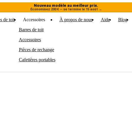
Nouveau modèle au meilleur prix.
Économisez 200 € — se termine le 15 août
→
s de toit
Accessoires
À propos de nous
Aide
Blog
Barres de toit
Accessoires
Pièces de rechange
Cafetières portables