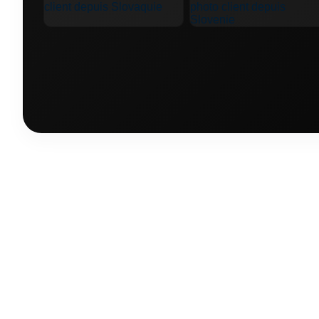
🚙 Toyota Auris
🚙 Toyota FJ Cruiser
🚙 Toyota
🚙 Toyota Tacoma
🚙 Volkswagen Amarok
🚙 V
🚙 Volkswagen Tiguan
🚙 Volkswagen Touareg