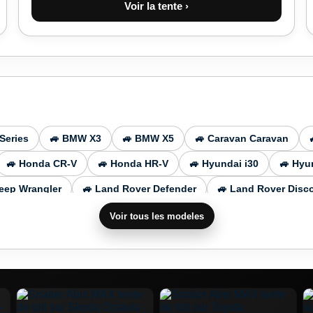
Voir la tente ›
Series
🚙 BMW X3
🚙 BMW X5
🚙 Caravan Caravan
🚙 Honda CR-V
🚙 Honda HR-V
🚙 Hyundai i30
🚙 Hyu
Jeep Wrangler
🚙 Land Rover Defender
🚙 Land Rover Disc
🚙 Mercedes Benz E Class
🚙 Mercedes Benz GLB
🚙 Mer
Voir tous les modeles
itsubishi Pajero
🚙 Nissan Navara
🚙 Nissan Pathfinder
e Macan
🚙 Range Rover Evoque
🚙 Renault Traffic
🚙 
i
🚙 Subaru Outback
🚙 Subaru XV
🚙 Suzuki Jimny