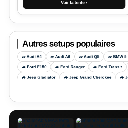
Voir la tente ›
Autres setups populaires
🚙 Audi A4
🚙 Audi A6
🚙 Audi Q5
🚙 BMW 5 
🚙 Ford F150
🚙 Ford Ranger
🚙 Ford Transit
🚙 Jeep Gladiator
🚙 Jeep Grand Cherokee
🚙 
🚙 Mercedes-Benz Sprinter
🚙 Mercedes Benz C
🚙 Mercedes Benz Vito
🚙 Mitsubishi L200
🚙 M
🚙 Opel Combo
🚙 Porsche Cayenne
🚙 Porsch
🚙 Skoda Kodiaq
🚙 Skoda Superb
🚙 Skoda Yet