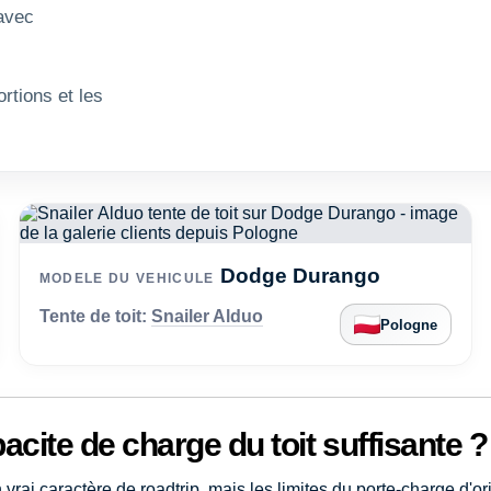
 avec
rtions et les
Dodge Durango
MODELE DU VEHICULE
Tente de toit:
Snailer Alduo
Pologne
cite de charge du toit suffisante ?
rai caractère de roadtrip, mais les limites du porte-charge d'ori