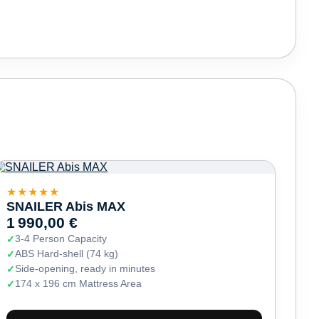
★★★★★
SNAILER Abis MAX
1 990,00 €
3-4 Person Capacity
ABS Hard-shell (74 kg)
Side-opening, ready in minutes
174 x 196 cm Mattress Area