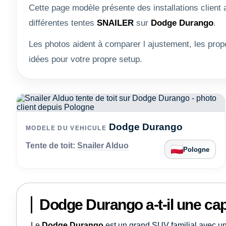
Cette page modèle présente des installations client
différentes tentes
SNAILER
sur
Dodge Durango
.
Les photos aident à comparer l ajustement, les propo
idées pour votre propre setup.
Dodge Durango
MODELE DU VEHICULE
Tente de toit:
Snailer Alduo
Pologne
Dodge Durango a-t-il une capa
Le
Dodge Durango
est un grand SUV familial avec un v