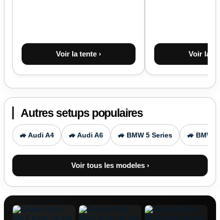
Voir la tente ›
Voir la te
Autres setups populaires
🚙 Audi A4
🚙 Audi A6
🚙 BMW 5 Series
🚙 BMW X
Voir tous les modeles ›