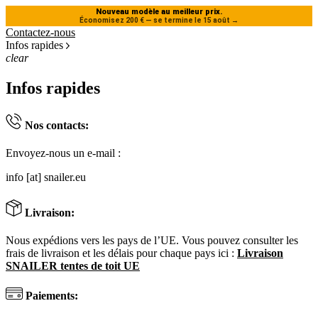
Nouveau modèle au meilleur prix.
Économisez 200 € — se termine le 15 août
→
Contactez-nous
Infos rapides
clear
Infos rapides
Nos contacts:
Envoyez-nous un e-mail :
info [at] snailer.eu
Livraison:
Nous expédions vers les pays de l’UE. Vous pouvez consulter les
frais de livraison et les délais pour chaque pays ici :
Livraison
SNAILER tentes de toit UE
Paiements: