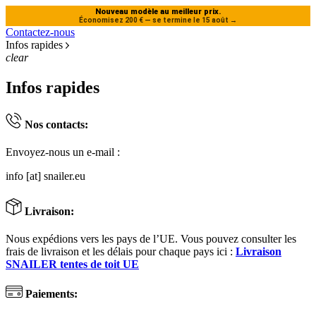
Nouveau modèle au meilleur prix.
Économisez 200 € — se termine le 15 août
→
Contactez-nous
Infos rapides
clear
Infos rapides
Nos contacts:
Envoyez-nous un e-mail :
info [at] snailer.eu
Livraison:
Nous expédions vers les pays de l’UE. Vous pouvez consulter les
frais de livraison et les délais pour chaque pays ici :
Livraison
SNAILER tentes de toit UE
Paiements: